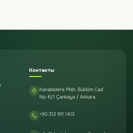
Контакты
ы
Kavaklıdere Mah. Büklüm Cad
No: 6/1 Çankaya / Ankara
+90 312 911 1413