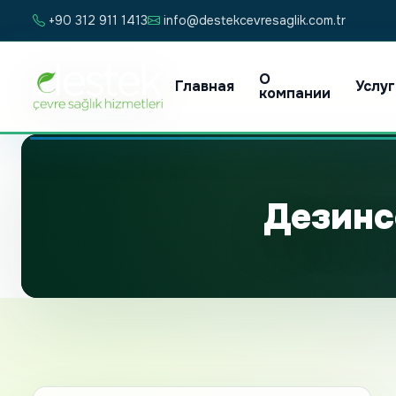
+90 312 911 1413
info@destekcevresaglik.com.tr
О
Главная
Услу
компании
Дезинс