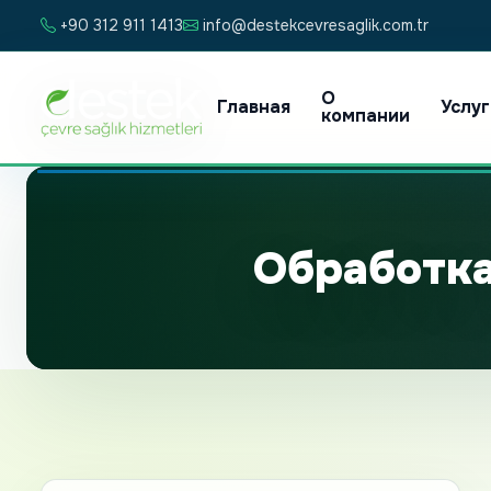
+90 312 911 1413
info@destekcevresaglik.com.tr
О
Главная
Услу
компании
Обработка