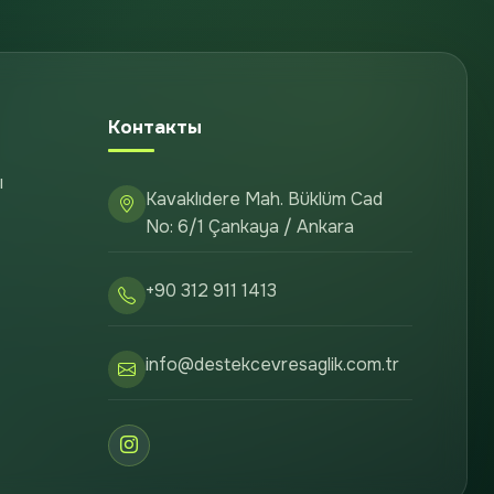
Контакты
ы
Kavaklıdere Mah. Büklüm Cad
No: 6/1 Çankaya / Ankara
+90 312 911 1413
info@destekcevresaglik.com.tr