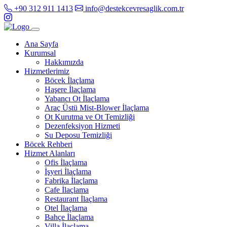
+90 312 911 1413
info@destekcevresaglik.com.tr
Ana Sayfa
Kurumsal
Hakkımızda
Hizmetlerimiz
Böcek İlaçlama
Haşere İlaçlama
Yabancı Ot İlaçlama
Araç Üstü Mist-Blower İlaçlama
Ot Kurutma ve Ot Temizliği
Dezenfeksiyon Hizmeti
Su Deposu Temizliği
Böcek Rehberi
Hizmet Alanları
Ofis İlaçlama
İşyeri İlaçlama
Fabrika İlaçlama
Cafe İlaçlama
Restaurant İlaçlama
Otel İlaçlama
Bahçe İlaçlama
Villa İlaçlama