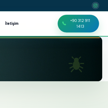
+90 312 911
İletişim
TR
EN
RU
1413