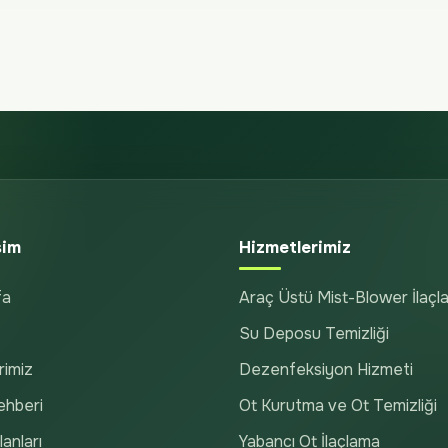
şim
Hizmetlerimiz
fa
Araç Üstü Mist-Blower İlaçl
Su Deposu Temizliği
rimiz
Dezenfeksiyon Hizmeti
ehberi
Ot Kurutma ve Ot Temizliği
anları
Yabancı Ot İlaçlama