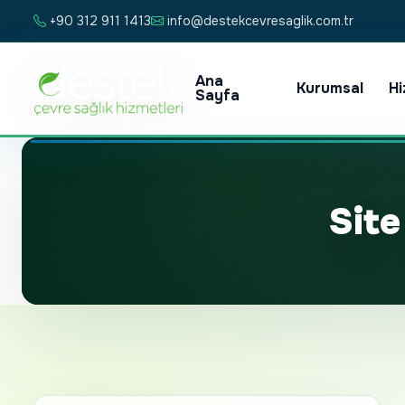
+90 312 911 1413
info@destekcevresaglik.com.tr
Ana
Kurumsal
Hi
Sayfa
Site