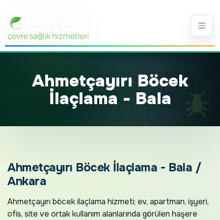
A
h
m
e
t
ç
a
y
ı
r
ı
B
ö
c
e
k
İ
l
a
ç
l
a
m
a
-
B
a
l
a
Ahmetçayırı Böcek İlaçlama - Bala /
Ankara
Ahmetçayırı böcek ilaçlama hizmeti; ev, apartman, işyeri,
ofis, site ve ortak kullanım alanlarında görülen haşere