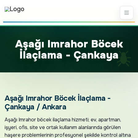
A
ş
a
ğ
ı
I
m
r
a
h
o
r
B
ö
c
e
k
İ
l
a
ç
l
a
m
a
-
Ç
a
n
k
a
y
a
Aşağı Imrahor Böcek İlaçlama -
Çankaya / Ankara
Aşağı Imrahor böcek ilaçlama hizmeti; ev, apartman,
işyeri, ofis, site ve ortak kullanım alanlarında görülen
haşere problemlerinin profesyonel şekilde kontrol altına