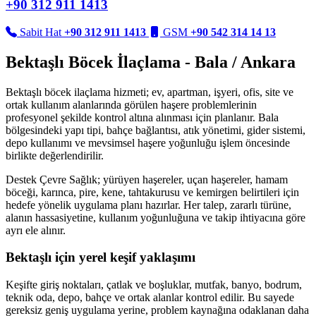
+90 312 911 1413
Sabit Hat
+90 312 911 1413
GSM
+90 542 314 14 13
Bektaşlı Böcek İlaçlama - Bala / Ankara
Bektaşlı böcek ilaçlama hizmeti; ev, apartman, işyeri, ofis, site ve
ortak kullanım alanlarında görülen haşere problemlerinin
profesyonel şekilde kontrol altına alınması için planlanır. Bala
bölgesindeki yapı tipi, bahçe bağlantısı, atık yönetimi, gider sistemi,
depo kullanımı ve mevsimsel haşere yoğunluğu işlem öncesinde
birlikte değerlendirilir.
Destek Çevre Sağlık; yürüyen haşereler, uçan haşereler, hamam
böceği, karınca, pire, kene, tahtakurusu ve kemirgen belirtileri için
hedefe yönelik uygulama planı hazırlar. Her talep, zararlı türüne,
alanın hassasiyetine, kullanım yoğunluğuna ve takip ihtiyacına göre
ayrı ele alınır.
Bektaşlı için yerel keşif yaklaşımı
Keşifte giriş noktaları, çatlak ve boşluklar, mutfak, banyo, bodrum,
teknik oda, depo, bahçe ve ortak alanlar kontrol edilir. Bu sayede
gereksiz geniş uygulama yerine, problem kaynağına odaklanan daha