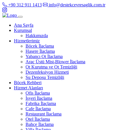
+90 312 911 1413
info@destekcevresaglik.com.tr
Ana Sayfa
Kurumsal
Hakkımızda
Hizmetlerimiz
Böcek İlaçlama
Haşere İlaçlama
Yabancı Ot İlaçlama
Araç Üstü Mist-Blower İlaçlama
Ot Kurutma ve Ot Temizliği
Dezenfeksiyon Hizmeti
Su Deposu Temizliği
Böcek Rehberi
Hizmet Alanları
Ofis İlaçlama
İşyeri İlaçlama
Fabrika İlaçlama
Cafe İlaçlama
Restaurant İlaçlama
Otel İlaçlama
Bahçe İlaçlama
Villa İlaçlama