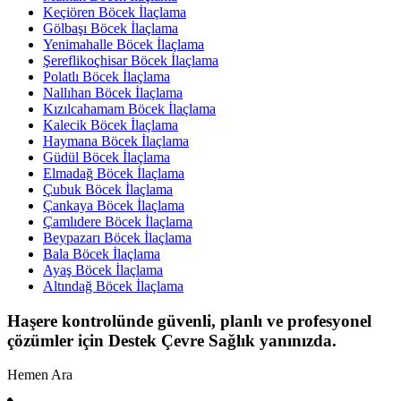
Keçiören Böcek İlaçlama
Gölbaşı Böcek İlaçlama
Yenimahalle Böcek İlaçlama
Şereflikoçhisar Böcek İlaçlama
Polatlı Böcek İlaçlama
Nallıhan Böcek İlaçlama
Kızılcahamam Böcek İlaçlama
Kalecik Böcek İlaçlama
Haymana Böcek İlaçlama
Güdül Böcek İlaçlama
Elmadağ Böcek İlaçlama
Çubuk Böcek İlaçlama
Çankaya Böcek İlaçlama
Çamlıdere Böcek İlaçlama
Beypazarı Böcek İlaçlama
Bala Böcek İlaçlama
Ayaş Böcek İlaçlama
Altındağ Böcek İlaçlama
Haşere kontrolünde güvenli, planlı ve profesyonel
çözümler için Destek Çevre Sağlık yanınızda.
Hemen Ara