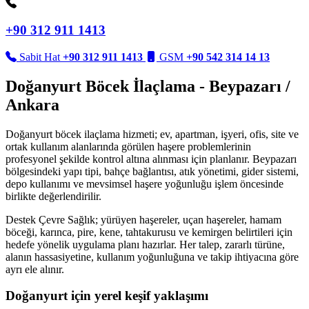
+90 312 911 1413
Sabit Hat
+90 312 911 1413
GSM
+90 542 314 14 13
Doğanyurt Böcek İlaçlama - Beypazarı /
Ankara
Doğanyurt böcek ilaçlama hizmeti; ev, apartman, işyeri, ofis, site ve
ortak kullanım alanlarında görülen haşere problemlerinin
profesyonel şekilde kontrol altına alınması için planlanır. Beypazarı
bölgesindeki yapı tipi, bahçe bağlantısı, atık yönetimi, gider sistemi,
depo kullanımı ve mevsimsel haşere yoğunluğu işlem öncesinde
birlikte değerlendirilir.
Destek Çevre Sağlık; yürüyen haşereler, uçan haşereler, hamam
böceği, karınca, pire, kene, tahtakurusu ve kemirgen belirtileri için
hedefe yönelik uygulama planı hazırlar. Her talep, zararlı türüne,
alanın hassasiyetine, kullanım yoğunluğuna ve takip ihtiyacına göre
ayrı ele alınır.
Doğanyurt için yerel keşif yaklaşımı