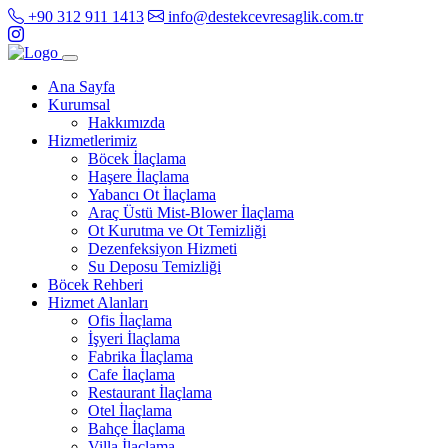
+90 312 911 1413
info@destekcevresaglik.com.tr
Ana Sayfa
Kurumsal
Hakkımızda
Hizmetlerimiz
Böcek İlaçlama
Haşere İlaçlama
Yabancı Ot İlaçlama
Araç Üstü Mist-Blower İlaçlama
Ot Kurutma ve Ot Temizliği
Dezenfeksiyon Hizmeti
Su Deposu Temizliği
Böcek Rehberi
Hizmet Alanları
Ofis İlaçlama
İşyeri İlaçlama
Fabrika İlaçlama
Cafe İlaçlama
Restaurant İlaçlama
Otel İlaçlama
Bahçe İlaçlama
Villa İlaçlama