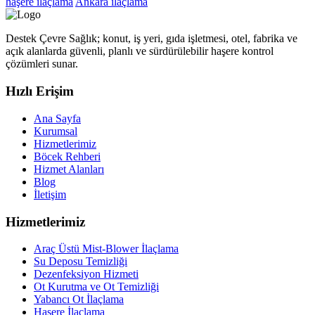
haşere ilaçlama
Ankara ilaçlama
Destek Çevre Sağlık; konut, iş yeri, gıda işletmesi, otel, fabrika ve
açık alanlarda güvenli, planlı ve sürdürülebilir haşere kontrol
çözümleri sunar.
Hızlı Erişim
Ana Sayfa
Kurumsal
Hizmetlerimiz
Böcek Rehberi
Hizmet Alanları
Blog
İletişim
Hizmetlerimiz
Araç Üstü Mist-Blower İlaçlama
Su Deposu Temizliği
Dezenfeksiyon Hizmeti
Ot Kurutma ve Ot Temizliği
Yabancı Ot İlaçlama
Haşere İlaçlama