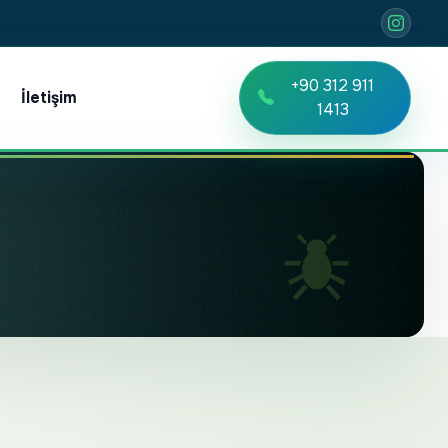
+90 312 911
İletişim
TR
EN
RU
1413