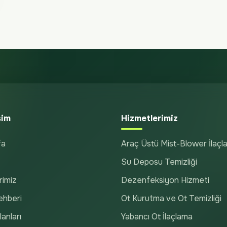
şim
Hizmetlerimiz
fa
Araç Üstü Mist-Blower İlaçl
Su Deposu Temizliği
rimiz
Dezenfeksiyon Hizmeti
ehberi
Ot Kurutma ve Ot Temizliği
anları
Yabancı Ot İlaçlama