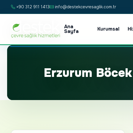
+90 312 911 1413
info@destekcevresaglik.com.tr
Ana
Kurumsal
Hi
Sayfa
Erzurum Böcek 