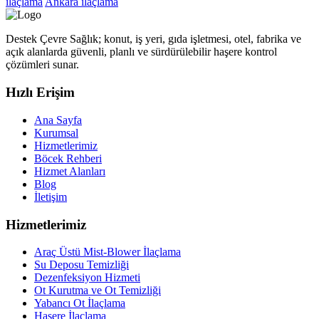
ilaçlama
Ankara ilaçlama
Destek Çevre Sağlık; konut, iş yeri, gıda işletmesi, otel, fabrika ve
açık alanlarda güvenli, planlı ve sürdürülebilir haşere kontrol
çözümleri sunar.
Hızlı Erişim
Ana Sayfa
Kurumsal
Hizmetlerimiz
Böcek Rehberi
Hizmet Alanları
Blog
İletişim
Hizmetlerimiz
Araç Üstü Mist-Blower İlaçlama
Su Deposu Temizliği
Dezenfeksiyon Hizmeti
Ot Kurutma ve Ot Temizliği
Yabancı Ot İlaçlama
Haşere İlaçlama