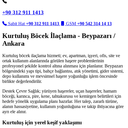
+90 312 911 1413
Sabit Hat
+90 312 911 1413
GSM
+90 542 314 14 13
Kurtuluş Böcek İlaçlama - Beypazarı /
Ankara
Kurtuluş böcek ilaçlama hizmeti; ev, apartman, işyeri, ofis, site ve
ortak kullanım alanlarında görülen haşere problemlerinin
profesyonel şekilde kontrol altına alınması için planlanır. Beypazarı
bölgesindeki yapı tipi, bahçe bağlantısı, atık yönetimi, gider sistemi,
depo kullanımı ve mevsimsel haşere yoğunluğu işlem öncesinde
birlikte değerlendirilir.
Destek Çevre Sağlık; yürüyen haşereler, uçan haşereler, hamam
böceği, karınca, pire, kene, tahtakurusu ve kemirgen belirtileri için
hedefe yönelik uygulama planı hazırlar. Her talep, zararlı türüne,
alanın hassasiyetine, kullanım yoğunluğuna ve takip ihtiyacına göre
ayrı ele alınır.
Kurtuluş için yerel keşif yaklaşımı