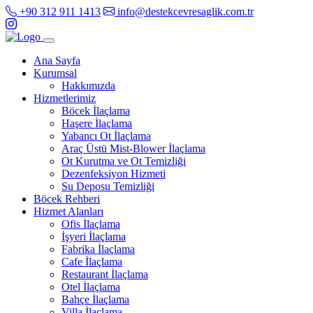
+90 312 911 1413
info@destekcevresaglik.com.tr
Ana Sayfa
Kurumsal
Hakkımızda
Hizmetlerimiz
Böcek İlaçlama
Haşere İlaçlama
Yabancı Ot İlaçlama
Araç Üstü Mist-Blower İlaçlama
Ot Kurutma ve Ot Temizliği
Dezenfeksiyon Hizmeti
Su Deposu Temizliği
Böcek Rehberi
Hizmet Alanları
Ofis İlaçlama
İşyeri İlaçlama
Fabrika İlaçlama
Cafe İlaçlama
Restaurant İlaçlama
Otel İlaçlama
Bahçe İlaçlama
Villa İlaçlama