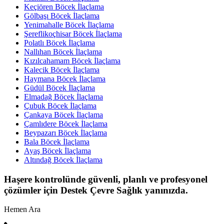
Keçiören Böcek İlaçlama
Gölbaşı Böcek İlaçlama
Yenimahalle Böcek İlaçlama
Şereflikoçhisar Böcek İlaçlama
Polatlı Böcek İlaçlama
Nallıhan Böcek İlaçlama
Kızılcahamam Böcek İlaçlama
Kalecik Böcek İlaçlama
Haymana Böcek İlaçlama
Güdül Böcek İlaçlama
Elmadağ Böcek İlaçlama
Çubuk Böcek İlaçlama
Çankaya Böcek İlaçlama
Çamlıdere Böcek İlaçlama
Beypazarı Böcek İlaçlama
Bala Böcek İlaçlama
Ayaş Böcek İlaçlama
Altındağ Böcek İlaçlama
Haşere kontrolünde güvenli, planlı ve profesyonel
çözümler için Destek Çevre Sağlık yanınızda.
Hemen Ara