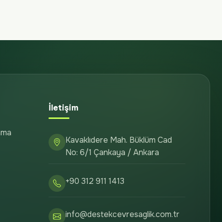
İletişim
ama
Kavaklıdere Mah. Büklüm Cad
No: 6/1 Çankaya / Ankara
+90 312 911 1413
info@destekcevresaglik.com.tr