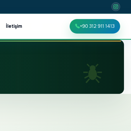
İletişim
+90 312 911 1413
TR
EN
RU