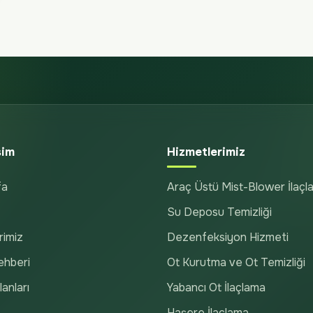
şim
Hizmetlerimiz
fa
Araç Üstü Mist-Blower İlaçl
Su Deposu Temizliği
rimiz
Dezenfeksiyon Hizmeti
ehberi
Ot Kurutma ve Ot Temizliği
anları
Yabancı Ot İlaçlama
Haşere İlaçlama