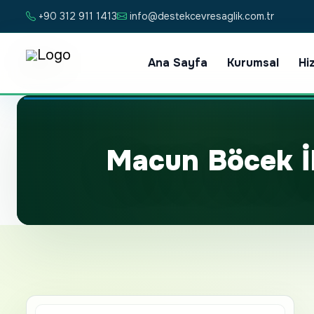
+90 312 911 1413
info@destekcevresaglik.com.tr
Ana Sayfa
Kurumsal
Hi
Macun Böcek İ