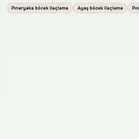
Pınaryaka böcek ilaçlama
Ayaş böcek ilaçlama
Pı