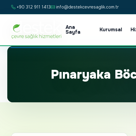
+90 312 911 1413
info@destekcevresaglik.com.tr
Ana
Kurumsal
Hi
Sayfa
Pınaryaka Böc