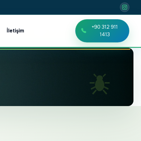
+90 312 911
İletişim
TR
EN
RU
1413