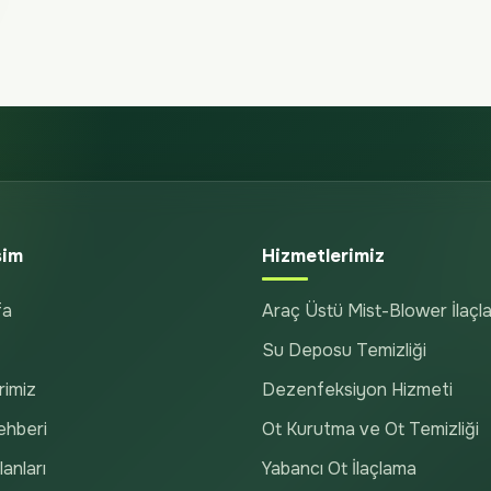
şim
Hizmetlerimiz
fa
Araç Üstü Mist-Blower İlaçl
Su Deposu Temizliği
rimiz
Dezenfeksiyon Hizmeti
ehberi
Ot Kurutma ve Ot Temizliği
anları
Yabancı Ot İlaçlama