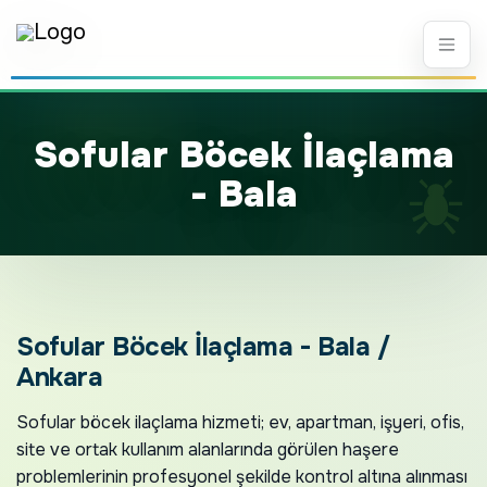
S
o
f
u
l
a
r
B
ö
c
e
k
İ
l
a
ç
l
a
m
a
-
B
a
l
a
Sofular Böcek İlaçlama - Bala /
Ankara
Sofular böcek ilaçlama hizmeti; ev, apartman, işyeri, ofis,
site ve ortak kullanım alanlarında görülen haşere
problemlerinin profesyonel şekilde kontrol altına alınması